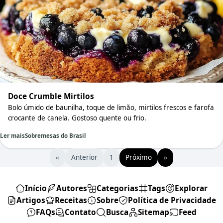
Doce Crumble Mirtilos
Bolo úmido de baunilha, toque de limão, mirtilos frescos e farofa
crocante de canela. Gostoso quente ou frio.
Ler mais
Sobremesas do Brasil
«
Anterior
1
Próximo
»
Início
Autores
Categorias
Tags
Explorar
Artigos
Receitas
Sobre
Política de Privacidade
FAQs
Contato
Busca
Sitemap
Feed