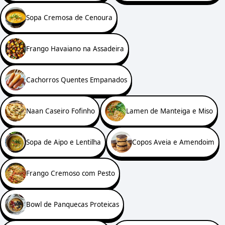
Sopa Cremosa de Cenoura
Frango Havaiano na Assadeira
Cachorros Quentes Empanados
Naan Caseiro Fofinho
Lamen de Manteiga e Miso
Sopa de Aipo e Lentilha
Copos Aveia e Amendoim
Frango Cremoso com Pesto
Bowl de Panquecas Proteicas