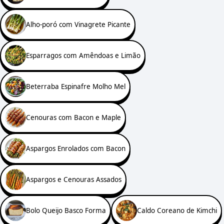
Alho-poró com Vinagrete Picante
Esparragos com Amêndoas e Limão
Beterraba Espinafre Molho Mel
Cenouras com Bacon e Maple
Aspargos Enrolados com Bacon
Aspargos e Cenouras Assados
Bolo Queijo Basco Forma
Caldo Coreano de Kimchi