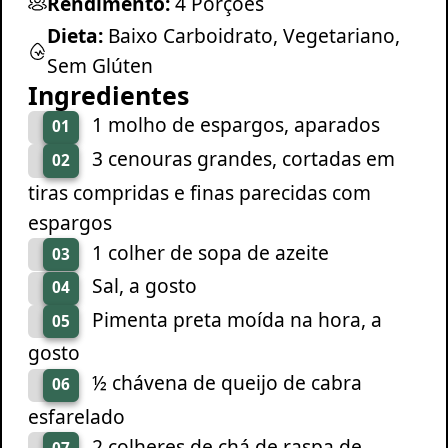
Rendimento:
4 Porções
Dieta:
Baixo Carboidrato, Vegetariano,
Sem Glúten
Ingredientes
1 molho de espargos, aparados
01
3 cenouras grandes, cortadas em
02
tiras compridas e finas parecidas com
espargos
1 colher de sopa de azeite
03
Sal, a gosto
04
Pimenta preta moída na hora, a
05
gosto
½ chávena de queijo de cabra
06
esfarelado
2 colheres de chá de raspa de