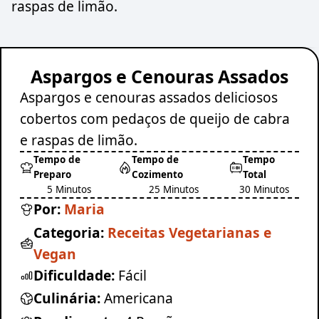
raspas de limão.
Aspargos e Cenouras Assados
Aspargos e cenouras assados deliciosos
cobertos com pedaços de queijo de cabra
e raspas de limão.
Tempo de
Tempo de
Tempo
Preparo
Cozimento
Total
5 Minutos
25 Minutos
30 Minutos
Por:
Maria
Categoria:
Receitas Vegetarianas e
Vegan
Dificuldade:
Fácil
Culinária:
Americana