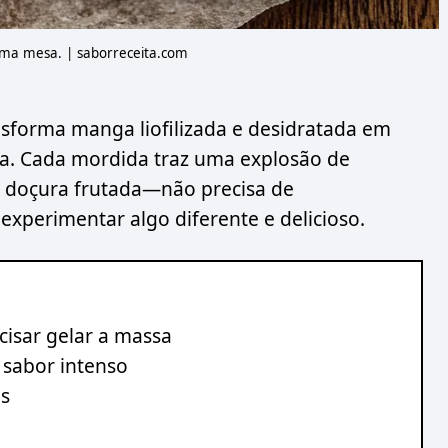
uma mesa. | saborreceita.com
nsforma manga liofilizada e desidratada em
ra. Cada mordida traz uma explosão de
de doçura frutada—não precisa de
xperimentar algo diferente e delicioso.
isar gelar a massa
 sabor intenso
es