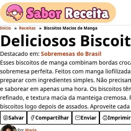
Início
Receitas
Biscoitos Macios de Manga
Deliciosos Bisco
Destacado em:
Sobremesas do Brasil
Esses biscoitos de manga combinam bordas croca
sobremesa perfeita. Feitos com manga liofilizad
preparar com ingredientes simples. Não precisa
e saborear em apenas uma hora. Os biscoitos tê
refinado, e textura macia da manteiga cremosa. 
biscoitos logo depois de assados. Aproveite cada
Salvar
Compartilhar
Enviar
Imprimir
Por
Maria