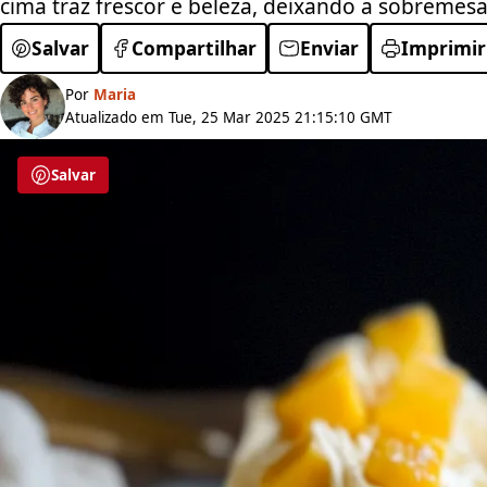
cima traz frescor e beleza, deixando a sobremes
Salvar
Compartilhar
Enviar
Imprimir
Por
Maria
Atualizado em Tue, 25 Mar 2025 21:15:10 GMT
Salvar