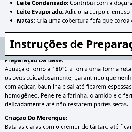
Leite Condensado:
Contribui com a doçura r
Leite Evaporado:
Adiciona corpo cremoso 
Natas:
Cria uma cobertura fofa que coroa o
Instruções de Prepara
Preparação Da Base:
Aqueça o forno a 180°C e forre uma forma ret
os ovos cuidadosamente, garantindo que nenh
com açúcar, baunilha e sal até ficarem espessas e
homogêneo. Peneire a farinha, o amido e o fe
delicadamente até não restarem partes secas.
Criação Do Merengue:
Bata as claras com o cremor de tártaro até fic