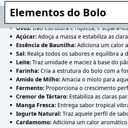
Elementos do Bolo
Ovos:
Dão estrutura e riqueza, e separá-los 
Açúcar:
Adoça a massa e estabiliza as clara
Essência de Baunilha:
Adiciona um calor 
Sal:
Realça todos os sabores e equilibra a 
Leite:
Traz umidade e maciez à base do pão
Farinha:
Cria a estrutura do bolo com a fo
Amido de Milho:
Amacia o miolo para aque
Fermento:
Proporciona o crescimento perf
Cremor de Tártaro:
Estabiliza as claras p
Manga Fresca:
Entrega sabor tropical vi
Iogurte Natural:
Traz aquele perfil de sabo
Cardamomo:
Adiciona um calor aromático s