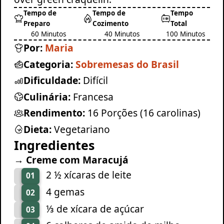
Tempo de
Tempo de
Tempo
Preparo
Cozimento
Total
60 Minutos
40 Minutos
100 Minutos
Por:
Maria
Categoria:
Sobremesas do Brasil
Dificuldade:
Difícil
Culinária:
Francesa
Rendimento:
16 Porções (16 carolinas)
Dieta:
Vegetariano
Ingredientes
→ Creme com Maracujá
2 ½ xícaras de leite
01
4 gemas
02
⅓ de xícara de açúcar
03