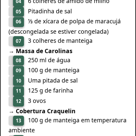
6 colheres de amido de milho
04
Pitadinha de sal
05
⅓ de xícara de polpa de maracujá
06
(descongelada se estiver congelada)
3 colheres de manteiga
07
→ Massa de Carolinas
250 ml de água
08
100 g de manteiga
09
Uma pitada de sal
10
125 g de farinha
11
3 ovos
12
→ Cobertura Craquelin
100 g de manteiga em temperatura
13
ambiente