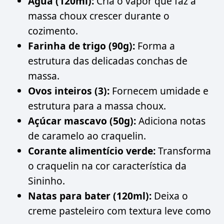
Água (120ml):
Cria o vapor que faz a
massa choux crescer durante o
cozimento.
Farinha de trigo (90g):
Forma a
estrutura das delicadas conchas de
massa.
Ovos inteiros (3):
Fornecem umidade e
estrutura para a massa choux.
Açúcar mascavo (50g):
Adiciona notas
de caramelo ao craquelin.
Corante alimentício verde:
Transforma
o craquelin na cor característica da
Sininho.
Natas para bater (120ml):
Deixa o
creme pasteleiro com textura leve como