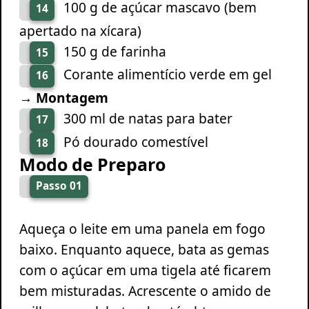
100 g de açúcar mascavo (bem
14
apertado na xícara)
150 g de farinha
15
Corante alimentício verde em gel
16
→ Montagem
300 ml de natas para bater
17
Pó dourado comestível
18
Modo de Preparo
Passo 01
Aqueça o leite em uma panela em fogo
baixo. Enquanto aquece, bata as gemas
com o açúcar em uma tigela até ficarem
bem misturadas. Acrescente o amido de