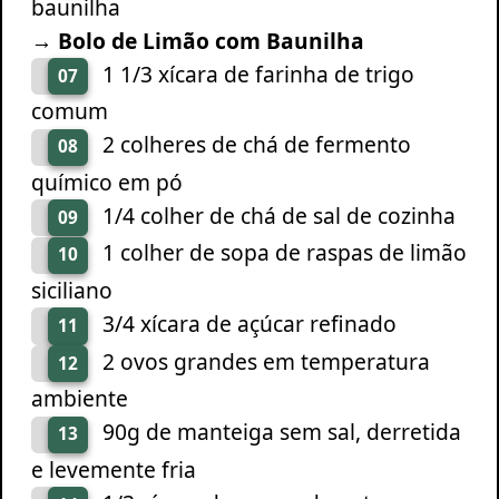
baunilha
→ Bolo de Limão com Baunilha
1 1/3 xícara de farinha de trigo
07
comum
2 colheres de chá de fermento
08
químico em pó
1/4 colher de chá de sal de cozinha
09
1 colher de sopa de raspas de limão
10
siciliano
3/4 xícara de açúcar refinado
11
2 ovos grandes em temperatura
12
ambiente
90g de manteiga sem sal, derretida
13
e levemente fria