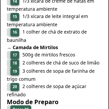
1/3 xícara de creme de natas em
14
temperatura ambiente
1/3 xícara de leite integral em
15
temperatura ambiente
1 colher de chá de extrato de
16
baunilha
→ Camada de Mirtilos
500g de mirtilos frescos
17
2 colheres de chá de suco de limão
18
3 colheres de sopa de farinha de
19
trigo comum
2 colheres de sopa de açúcar
20
refinado
Modo de Preparo