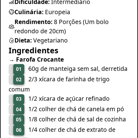
Dificuldade:
Intermediário
Culinária:
Europeia
Rendimento:
8 Porções (Um bolo
redondo de 20cm)
Dieta:
Vegetariano
Ingredientes
→ Farofa Crocante
60g de manteiga sem sal, derretida
01
2/3 xícara de farinha de trigo
02
comum
1/2 xícara de açúcar refinado
03
1/2 colher de chá de canela em pó
04
1/8 colher de chá de sal de cozinha
05
1/4 colher de chá de extrato de
06