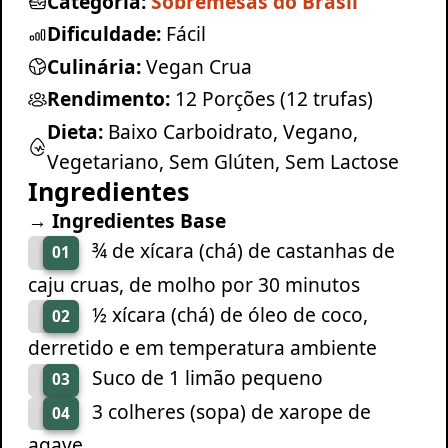
Categoria:
Sobremesas do Brasil
Dificuldade:
Fácil
Culinária:
Vegan Crua
Rendimento:
12 Porções (12 trufas)
Dieta:
Baixo Carboidrato, Vegano,
Vegetariano, Sem Glúten, Sem Lactose
Ingredientes
→ Ingredientes Base
¾ de xícara (chá) de castanhas de
01
caju cruas, de molho por 30 minutos
½ xícara (chá) de óleo de coco,
02
derretido e em temperatura ambiente
Suco de 1 limão pequeno
03
3 colheres (sopa) de xarope de
04
agave