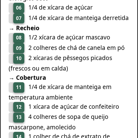
1/4 de xícara de açúcar
06
1/4 de xícara de manteiga derretida
07
→ Recheio
1/2 xícara de açúcar mascavo
08
2 colheres de chá de canela em pó
09
2 xícaras de pêssegos picados
10
(frescos ou em calda)
→ Cobertura
1/4 de xícara de manteiga em
11
temperatura ambiente
1 xícara de açúcar de confeiteiro
12
4 colheres de sopa de queijo
13
mascarpone, amolecido
1 colher de chá de extrato de
14