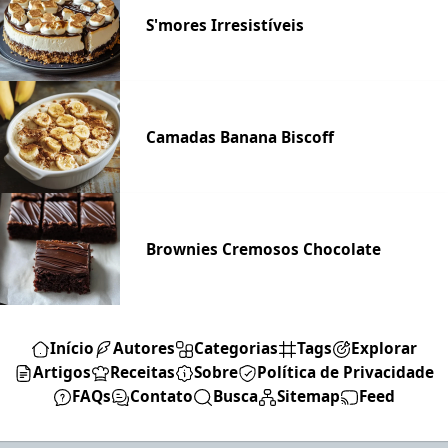
S'mores Irresistíveis
Camadas Banana Biscoff
Brownies Cremosos Chocolate
Início
Autores
Categorias
Tags
Explorar
Artigos
Receitas
Sobre
Política de Privacidade
FAQs
Contato
Busca
Sitemap
Feed