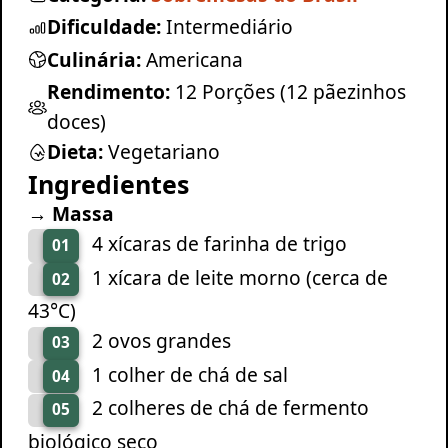
Dificuldade:
Intermediário
Culinária:
Americana
Rendimento:
12 Porções (12 pãezinhos
doces)
Dieta:
Vegetariano
Ingredientes
→ Massa
4 xícaras de farinha de trigo
01
1 xícara de leite morno (cerca de
02
43°C)
2 ovos grandes
03
1 colher de chá de sal
04
2 colheres de chá de fermento
05
biológico seco