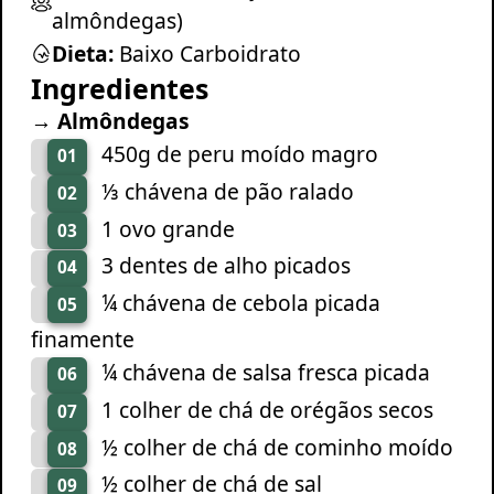
almôndegas)
Dieta:
Baixo Carboidrato
Ingredientes
→ Almôndegas
450g de peru moído magro
01
⅓ chávena de pão ralado
02
1 ovo grande
03
3 dentes de alho picados
04
¼ chávena de cebola picada
05
finamente
¼ chávena de salsa fresca picada
06
1 colher de chá de orégãos secos
07
½ colher de chá de cominho moído
08
½ colher de chá de sal
09