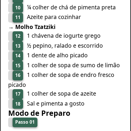
¼ colher de chá de pimenta preta
10
Azeite para cozinhar
11
→ Molho Tzatziki
1 chávena de iogurte grego
12
½ pepino, ralado e escorrido
13
1 dente de alho picado
14
1 colher de sopa de sumo de limão
15
1 colher de sopa de endro fresco
16
picado
1 colher de sopa de azeite
17
Sal e pimenta a gosto
18
Modo de Preparo
Passo 01