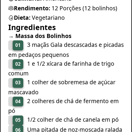
Rendimento:
12 Porções (12 bolinhos)
Dieta:
Vegetariano
Ingredientes
→ Massa dos Bolinhos
3 maçãs Gala descascadas e picadas
01
em pedaços pequenos
1 e 1/2 xícara de farinha de trigo
02
comum
1 colher de sobremesa de açúcar
03
mascavado
2 colheres de chá de fermento em
04
pó
1/2 colher de chá de canela em pó
05
Uma pitada de noz-moscada ralada
06