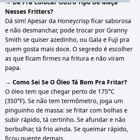
→ Dá Pra Colocar Outro Tipo De Maçã
Nesses Fritters?
Dá sim! Apesar da Honeycrisp ficar saborosa
e não desmanchar, pode trocar por Granny
Smith se quiser azedinho, ou Gala e Fuji pra
quem gosta mais doce. O segredo é escolher
as que ficam firmes na fritura e não viram
papa.
→ Como Sei Se O Óleo Tá Bom Pra Fritar?
O óleo tem que chegar perto de 175°C
(350°F). Se não tem termômetro, joga um
pinguinho de massa: se fritar com bolhas e
subir rápido, tá certinho. Se afundar e não
borbulhar, tá frio ainda. Se queimar rápido,
ficou quente demais.