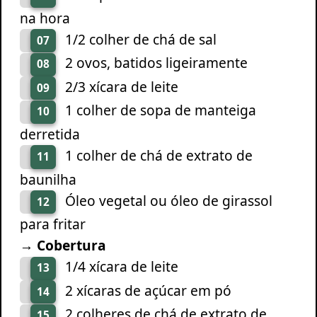
na hora
1/2 colher de chá de sal
07
2 ovos, batidos ligeiramente
08
2/3 xícara de leite
09
1 colher de sopa de manteiga
10
derretida
1 colher de chá de extrato de
11
baunilha
Óleo vegetal ou óleo de girassol
12
para fritar
→ Cobertura
1/4 xícara de leite
13
2 xícaras de açúcar em pó
14
2 colheres de chá de extrato de
15