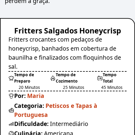
perdem a graça.
Fritters Salgados Honeycrisp
Fritters crocantes com pedaços de
honeycrisp, banhados em cobertura de
baunilha e finalizados com floquinhos de
sal.
Tempo de
Tempo de
Tempo
Preparo
Cozimento
Total
20 Minutos
25 Minutos
45 Minutos
Por:
Maria
Categoria:
Petiscos e Tapas à
Portuguesa
Dificuldade:
Intermediário
Culinária:
Americana