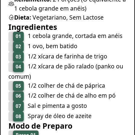
1 cebola grande em anéis)
Dieta:
Vegetariano, Sem Lactose
Ingredientes
1 cebola grande, cortada em anéis
01
1 ovo, bem batido
02
1/2 xícara de farinha de trigo
03
1/2 xícara de pão ralado (panko ou
04
comum)
1/2 colher de chá de páprica
05
1/2 colher de chá de alho em pó
06
Sal e pimenta a gosto
07
Spray de óleo de azeite
08
Modo de Preparo