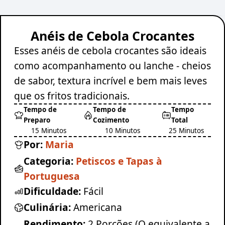
Anéis de Cebola Crocantes
Esses anéis de cebola crocantes são ideais
como acompanhamento ou lanche - cheios
de sabor, textura incrível e bem mais leves
que os fritos tradicionais.
Tempo de
Tempo de
Tempo
Preparo
Cozimento
Total
15 Minutos
10 Minutos
25 Minutos
Por:
Maria
Categoria:
Petiscos e Tapas à
Portuguesa
Dificuldade:
Fácil
Culinária:
Americana
Rendimento:
2 Porções (O equivalente a