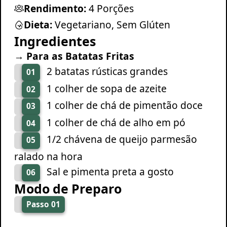
Rendimento:
4 Porções
Dieta:
Vegetariano, Sem Glúten
Ingredientes
→ Para as Batatas Fritas
2 batatas rústicas grandes
01
1 colher de sopa de azeite
02
1 colher de chá de pimentão doce
03
1 colher de chá de alho em pó
04
1/2 chávena de queijo parmesão
05
ralado na hora
Sal e pimenta preta a gosto
06
Modo de Preparo
Passo 01