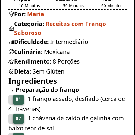
10 Minutos
50 Minutos
60 Minutos
Por:
Maria
Categoria:
Receitas com Frango
Saboroso
Dificuldade:
Intermediário
Culinária:
Mexicana
Rendimento:
8 Porções
Dieta:
Sem Glúten
Ingredientes
→ Preparação do frango
1 frango assado, desfiado (cerca de
01
4 chávenas)
1 chávena de caldo de galinha com
02
baixo teor de sal