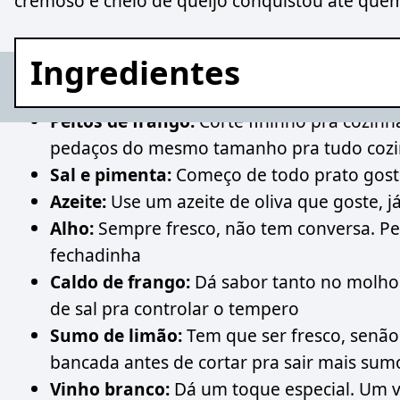
cremoso e cheio de queijo conquistou até quem 
Ingredientes
Peitos de frango:
Corte fininho pra cozinh
pedaços do mesmo tamanho pra tudo cozi
Sal e pimenta:
Começo de todo prato gosto
Azeite:
Use um azeite de oliva que goste, 
Alho:
Sempre fresco, não tem conversa. Pe
fechadinha
Caldo de frango:
Dá sabor tanto no molho 
de sal pra controlar o tempero
Sumo de limão:
Tem que ser fresco, senão
bancada antes de cortar pra sair mais sum
Vinho branco:
Dá um toque especial. Um v