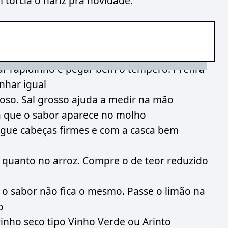
torcia o nariz pra novidade.
ar rapidinho e pegar bem o tempero. Prefira
nhar igual
so. Sal grosso ajuda a medir na mão
já que o sabor aparece no molho
gue cabeças firmes e com a casca bem
quanto no arroz. Compre o de teor reduzido
 o sabor não fica o mesmo. Passe o limão na
o
inho seco tipo Vinho Verde ou Arinto