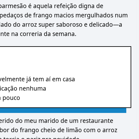
parmesão é aquela refeição digna de
Os pedaços de frango macios mergulhados num
 lado do arroz super saboroso e delicado—a
ente na correria da semana.
velmente já tem aí em casa
plicação nenhuma
a pouco
eferido do meu marido de um restaurante
abor do frango cheio de limão com o arroz