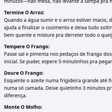
minutos—não mexa, não levante a tampa pra nã
Termine O Arroz:
Quando a água sumir e o arroz estiver macio, 
ajuda a finalizar o cozimento e deixa tudo sol
bem quente e misture pra derreter todo o quei
Tempere O Frango:
Passe sal e pimenta nos pedaços de frango dos
inicial. Se puder, espere 5 minutinhos pra pega
Doure O Frango:
Esquente o azeite numa frigideira grande até f
numa só camada. Deixe quietinho 3 minutos pr
diferença.
Monte O Molho: