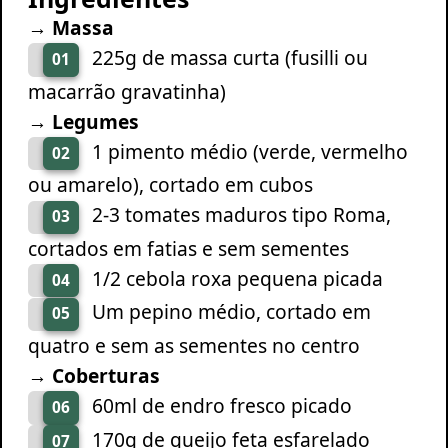
→ Massa
225g de massa curta (fusilli ou
01
macarrão gravatinha)
→ Legumes
1 pimento médio (verde, vermelho
02
ou amarelo), cortado em cubos
2-3 tomates maduros tipo Roma,
03
cortados em fatias e sem sementes
1/2 cebola roxa pequena picada
04
Um pepino médio, cortado em
05
quatro e sem as sementes no centro
→ Coberturas
60ml de endro fresco picado
06
170g de queijo feta esfarelado
07