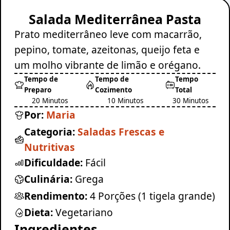
Salada Mediterrânea Pasta
Prato mediterrâneo leve com macarrão,
pepino, tomate, azeitonas, queijo feta e
um molho vibrante de limão e orégano.
Tempo de
Tempo de
Tempo
Preparo
Cozimento
Total
20 Minutos
10 Minutos
30 Minutos
Por:
Maria
Categoria:
Saladas Frescas e
Nutritivas
Dificuldade:
Fácil
Culinária:
Grega
Rendimento:
4 Porções (1 tigela grande)
Dieta:
Vegetariano
Ingredientes