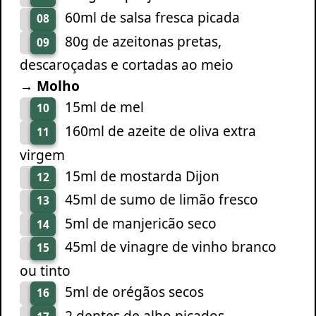
60ml de salsa fresca picada
08
80g de azeitonas pretas,
09
descaroçadas e cortadas ao meio
→ Molho
15ml de mel
10
160ml de azeite de oliva extra
11
virgem
15ml de mostarda Dijon
12
45ml de sumo de limão fresco
13
5ml de manjericão seco
14
45ml de vinagre de vinho branco
15
ou tinto
5ml de orégãos secos
16
2 dentes de alho picados