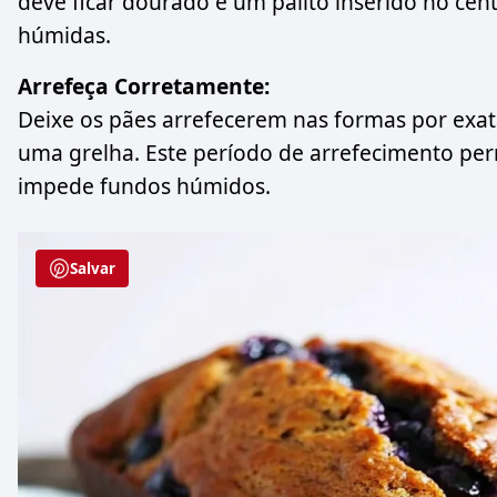
deve ficar dourado e um palito inserido no ce
húmidas.
Arrefeça Corretamente:
Deixe os pães arrefecerem nas formas por exat
uma grelha. Este período de arrefecimento per
impede fundos húmidos.
Salvar