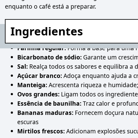
enquanto o café está a preparar.
Ingredientes
Farinha regular:
Forma a base para uma 
Bicarbonato de sódio:
Garante um crescim
Sal:
Realça todos os sabores e equilibra a 
Açúcar branco:
Adoça enquanto ajuda a cr
Manteiga:
Acrescenta riqueza e humidade; p
Ovos grandes:
Ligam todos os ingrediente
Essência de baunilha:
Traz calor e profun
Bananas maduras:
Fornecem doçura natu
escuras
Mirtilos frescos:
Adicionam explosões sucul