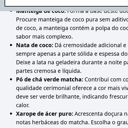
Manteiga de coco:
Forma a base deste doc
Procure manteiga de coco pura sem aditivo
de coco, a manteiga contém a polpa do coc
sabor mais complexo.
Nata de coco:
Dá cremosidade adicional e a
sempre apenas a parte sólida e espessa do 
Deixe a lata na geladeira durante a noite p
partes cremosa e líquida.
Pó de chá verde matcha:
Contribui com co
qualidade cerimonial oferece a cor mais v
deve ser verde brilhante, indicando fres
calor.
Xarope de ácer puro:
Acrescenta doçura n
notas herbáceas do matcha. Escolha o gra