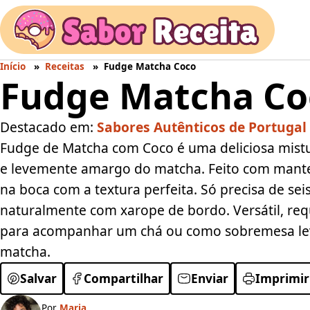
Início
Receitas
Fudge Matcha Coco
Fudge Matcha Co
Destacado em:
Sabores Autênticos de Portugal
Fudge de Matcha com Coco é uma deliciosa mistu
e levemente amargo do matcha. Feito com mantei
na boca com a textura perfeita. Só precisa de se
naturalmente com xarope de bordo. Versátil, req
para acompanhar um chá ou como sobremesa leve
matcha.
Salvar
Compartilhar
Enviar
Imprimir
Por
Maria