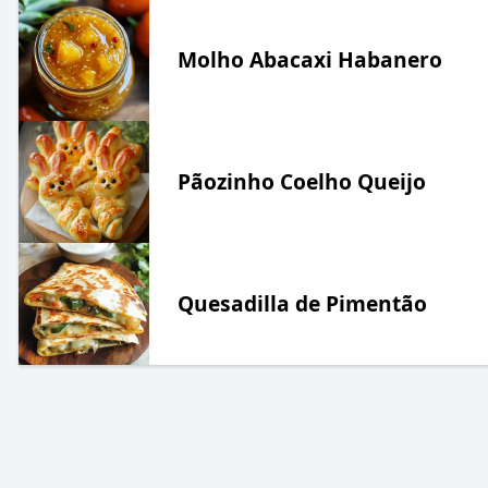
Molho Abacaxi Habanero
Pãozinho Coelho Queijo
Quesadilla de Pimentão