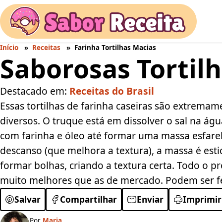
Início
Receitas
Farinha Tortilhas Macias
Saborosas Tortil
Destacado em:
Receitas do Brasil
Essas tortilhas de farinha caseiras são extremam
diversos. O truque está em dissolver o sal na á
com farinha e óleo até formar uma massa esfarelad
descanso (que melhora a textura), a massa é esti
formar bolhas, criando a textura certa. Todo o pr
muito melhores que as de mercado. Podem ser fei
Salvar
Compartilhar
Enviar
Imprimir
Por
Maria