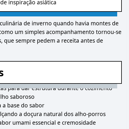
 de inspiração asiática
 culinária de inverno quando havia montes de
u como um simples acompanhamento tornou-se
s, que sempre pedem a receita antes de
s
tas para dar estrutura durante o cozimento
lho saboroso
a a base do sabor
çando a doçura natural dos alho-porros
abor umami essencial e cremosidade