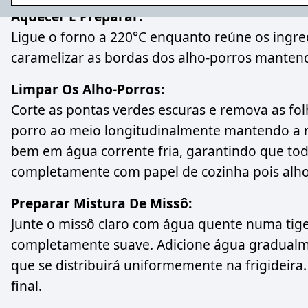
Aquecer E Preparar:
Ligue o forno a 220°C enquanto reúne os ingred
caramelizar as bordas dos alho-porros mantend
Limpar Os Alho-Porros:
Corte as pontas verdes escuras e remova as fol
porro ao meio longitudinalmente mantendo a ra
bem em água corrente fria, garantindo que tod
completamente com papel de cozinha pois alh
Preparar Mistura De Missô:
Junte o missô claro com água quente numa tig
completamente suave. Adicione água gradualme
que se distribuirá uniformemente na frigideira
final.