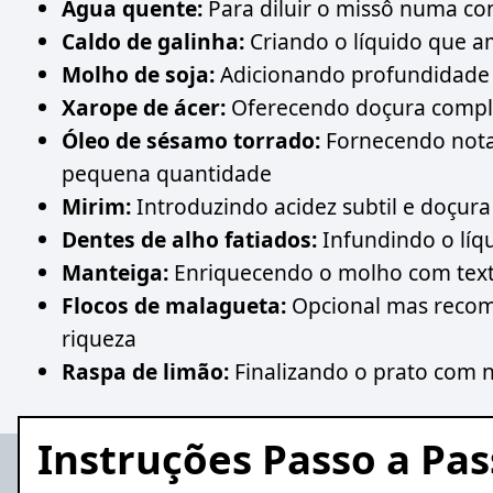
Água quente:
Para diluir o missô numa con
Caldo de galinha:
Criando o líquido que a
Molho de soja:
Adicionando profundidade e
Xarope de ácer:
Oferecendo doçura compl
Óleo de sésamo torrado:
Fornecendo nota
pequena quantidade
Mirim:
Introduzindo acidez subtil e doçura
Dentes de alho fatiados:
Infundindo o líq
Manteiga:
Enriquecendo o molho com tex
Flocos de malagueta:
Opcional mas recom
riqueza
Raspa de limão:
Finalizando o prato com n
Instruções Passo a Pa