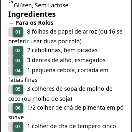
Glúten, Sem Lactose
Ingredientes
→ Para os Rolos
8 folhas de papel de arroz (ou 16 se
01
preferir usar duas por rolo)
2 cebolinhas, bem picadas
02
3 dentes de alho, esmagados
03
1 pequena cebola, cortada em
04
fatias finas
3 colheres de sopa de molho de
05
coco (ou molho de soja)
1/2 colher de chá de pimenta em pó
06
suave
1 colher de chá de tempero cinco
07