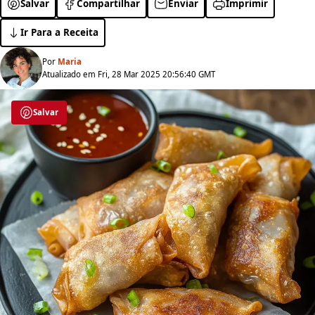
Salvar
Compartilhar
Enviar
Imprimir
Ir Para a Receita
Por
Maria
Atualizado em Fri, 28 Mar 2025 20:56:40 GMT
Salvar