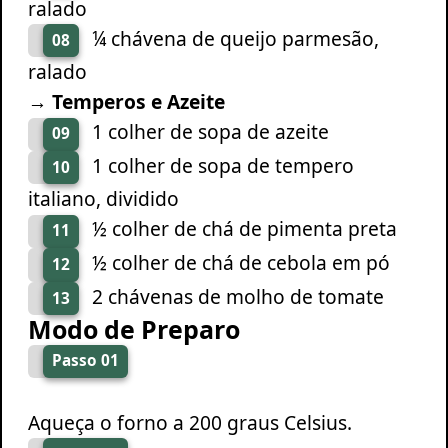
ralado
¼ chávena de queijo parmesão,
08
ralado
→ Temperos e Azeite
1 colher de sopa de azeite
09
1 colher de sopa de tempero
10
italiano, dividido
½ colher de chá de pimenta preta
11
½ colher de chá de cebola em pó
12
2 chávenas de molho de tomate
13
Modo de Preparo
Passo 01
Aqueça o forno a 200 graus Celsius.