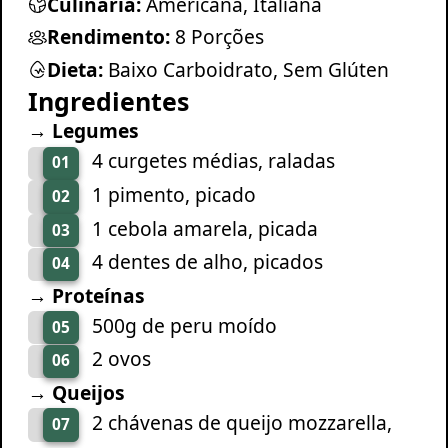
Culinária:
Americana, Italiana
Rendimento:
8 Porções
Dieta:
Baixo Carboidrato, Sem Glúten
Ingredientes
→ Legumes
4 curgetes médias, raladas
01
1 pimento, picado
02
1 cebola amarela, picada
03
4 dentes de alho, picados
04
→ Proteínas
500g de peru moído
05
2 ovos
06
→ Queijos
2 chávenas de queijo mozzarella,
07