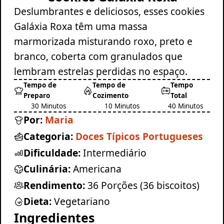
Deslumbrantes e deliciosos, esses cookies
Galáxia Roxa têm uma massa
marmorizada misturando roxo, preto e
branco, coberta com granulados que
lembram estrelas perdidas no espaço.
Tempo de
Tempo de
Tempo
Preparo
Cozimento
Total
30 Minutos
10 Minutos
40 Minutos
Por:
Maria
Categoria:
Doces Típicos Portugueses
Dificuldade:
Intermediário
Culinária:
Americana
Rendimento:
36 Porções (36 biscoitos)
Dieta:
Vegetariano
Ingredientes