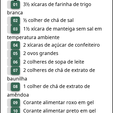
3½ xícaras de farinha de trigo
01
branca
½ colher de chá de sal
02
1½ xícara de manteiga sem sal em
03
temperatura ambiente
2 xícaras de açúcar de confeiteiro
04
2 ovos grandes
05
2 colheres de sopa de leite
06
2 colheres de chá de extrato de
07
baunilha
1 colher de chá de extrato de
08
amêndoa
Corante alimentar roxo em gel
09
Corante alimentar preto em gel
10