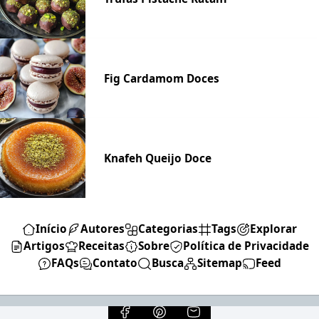
Fig Cardamom Doces
Knafeh Queijo Doce
Início
Autores
Categorias
Tags
Explorar
Artigos
Receitas
Sobre
Política de Privacidade
FAQs
Contato
Busca
Sitemap
Feed