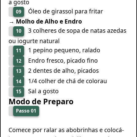
a gosto
Óleo de girassol para fritar
09
→ Molho de Alho e Endro
3 colheres de sopa de natas azedas
10
ou iogurte natural
1 pepino pequeno, ralado
11
Endro fresco, picado fino
12
2 dentes de alho, picados
13
1/4 colher de chá de colorau
14
Sal a gosto
15
Modo de Preparo
Passo 01
Comece por ralar as abobrinhas e colocá-