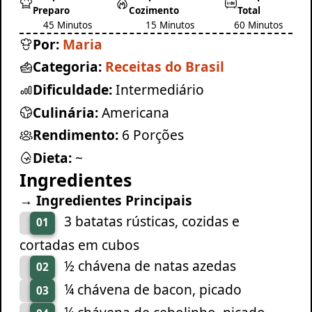
Preparo
Cozimento
Total
45 Minutos
15 Minutos
60 Minutos
Por:
Maria
Categoria:
Receitas do Brasil
Dificuldade:
Intermediário
Culinária:
Americana
Rendimento:
6 Porções
Dieta:
~
Ingredientes
→ Ingredientes Principais
3 batatas rústicas, cozidas e
01
cortadas em cubos
½ chávena de natas azedas
02
¼ chávena de bacon, picado
03