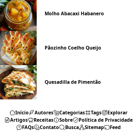
Molho Abacaxi Habanero
Pãozinho Coelho Queijo
Quesadilla de Pimentão
Início
Autores
Categorias
Tags
Explorar
Artigos
Receitas
Sobre
Política de Privacidade
FAQs
Contato
Busca
Sitemap
Feed