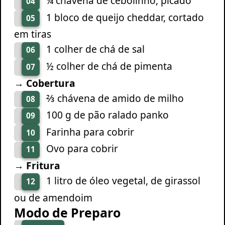
¼ chávena de cebolinho, picado
04
1 bloco de queijo cheddar, cortado
05
em tiras
1 colher de chá de sal
06
½ colher de chá de pimenta
07
→ Cobertura
⅔ chávena de amido de milho
08
100 g de pão ralado panko
09
Farinha para cobrir
10
Ovo para cobrir
11
→ Fritura
1 litro de óleo vegetal, de girassol
12
ou de amendoim
Modo de Preparo