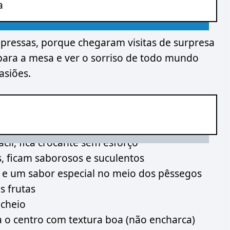
a
s pressas, porque chegaram visitas de surpresa
r para a mesa e ver o sorriso de todo mundo
asiões.
il, fica crocante sem esforço
, ficam saborosos e suculentos
 e um sabor especial no meio dos pêssegos
s frutas
cheio
a o centro com textura boa (não encharca)