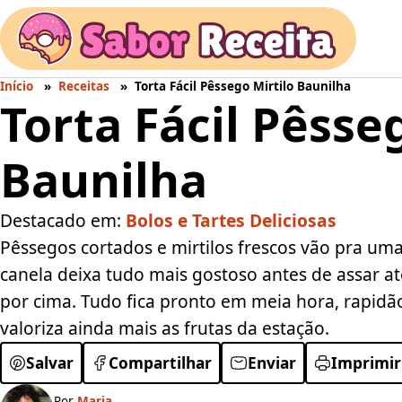
Início
Receitas
Torta Fácil Pêssego Mirtilo Baunilha
Torta Fácil Pêsse
Baunilha
Destacado em:
Bolos e Tartes Deliciosas
Pêssegos cortados e mirtilos frescos vão pra um
canela deixa tudo mais gostoso antes de assar até
por cima. Tudo fica pronto em meia hora, rapidão
valoriza ainda mais as frutas da estação.
Salvar
Compartilhar
Enviar
Imprimir
Por
Maria