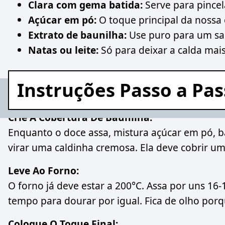
Clara com gema batida:
Serve para pincel
Açúcar em pó:
O toque principal da nossa
Extrato de baunilha:
Use puro para um sab
Natas ou leite:
Só para deixar a calda mais
Instruções Passo a Pa
Crie A Cobertura De Baunilha:
Enquanto o doce assa, mistura açúcar em pó, b
virar uma caldinha cremosa. Ela deve cobrir uma
Leve Ao Forno:
O forno já deve estar a 200°C. Assa por uns 16
tempo para dourar por igual. Fica de olho por
Coloque O Toque Final: