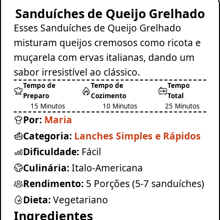
Sanduíches de Queijo Grelhado
Esses Sanduíches de Queijo Grelhado
misturam queijos cremosos como ricota e
muçarela com ervas italianas, dando um
sabor irresistível ao clássico.
Tempo de
Tempo de
Tempo
Preparo
Cozimento
Total
15 Minutos
10 Minutos
25 Minutos
Por:
Maria
Categoria:
Lanches Simples e Rápidos
Dificuldade:
Fácil
Culinária:
Italo-Americana
Rendimento:
5 Porções (5-7 sanduíches)
Dieta:
Vegetariano
Ingredientes