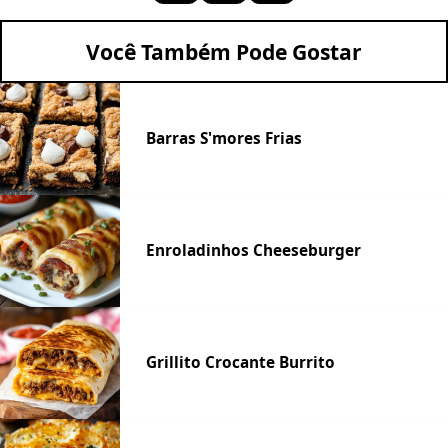
Você Também Pode Gostar
Barras S'mores Frias
Enroladinhos Cheeseburger
Grillito Crocante Burrito