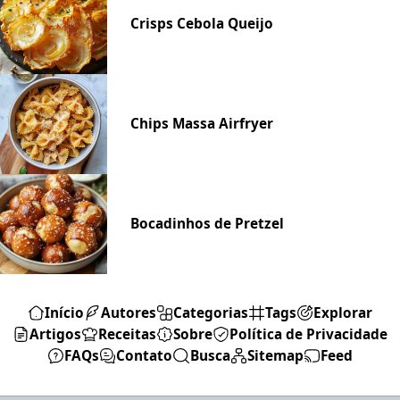
Crisps Cebola Queijo
Chips Massa Airfryer
Bocadinhos de Pretzel
Início
Autores
Categorias
Tags
Explorar
Artigos
Receitas
Sobre
Política de Privacidade
FAQs
Contato
Busca
Sitemap
Feed