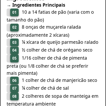
→ Ingredientes Principais
10 a 14 fatias de pão (varia com o
01
tamanho do pão)
8 onças de muçarela ralada
02
(aproximadamente 2 xícaras)
¼ xícara de queijo parmesão ralado
03
½ colher de chá de orégano seco
04
1/16 colher de chá de pimenta
05
preta (ou 1/8 colher de chá se preferir
mais pimenta)
1 colher de chá de manjericão seco
06
¼ colher de chá de sal
07
2 colheres de sopa de manteiga em
08
temperatura ambiente