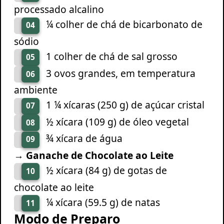
processado alcalino
¼ colher de chá de bicarbonato de
04
sódio
1 colher de chá de sal grosso
05
3 ovos grandes, em temperatura
06
ambiente
1 ¼ xícaras (250 g) de açúcar cristal
07
½ xícara (109 g) de óleo vegetal
08
¾ xícara de água
09
→ Ganache de Chocolate ao Leite
½ xícara (84 g) de gotas de
10
chocolate ao leite
¼ xícara (59.5 g) de natas
11
Modo de Preparo