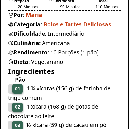
Preparo
Cozimento
Total
20 Minutos
90 Minutos
110 Minutos
Por:
Maria
Categoria:
Bolos e Tartes Deliciosas
Dificuldade:
Intermediário
Culinária:
Americana
Rendimento:
10 Porções (1 pão)
Dieta:
Vegetariano
Ingredientes
→ Pão
1 ¼ xícaras (156 g) de farinha de
01
trigo comum
1 xícara (168 g) de gotas de
02
chocolate ao leite
½ xícara (59 g) de cacau em pó
03