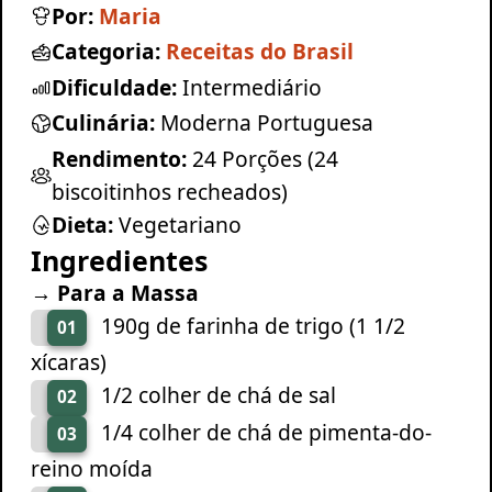
Por:
Maria
Categoria:
Receitas do Brasil
Dificuldade:
Intermediário
Culinária:
Moderna Portuguesa
Rendimento:
24 Porções (24
biscoitinhos recheados)
Dieta:
Vegetariano
Ingredientes
→ Para a Massa
190g de farinha de trigo (1 1/2
01
xícaras)
1/2 colher de chá de sal
02
1/4 colher de chá de pimenta-do-
03
reino moída