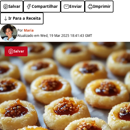
Salvar
Compartilhar
Enviar
Imprimir
Ir Para a Receita
Por
Maria
Atualizado em Wed, 19 Mar 2025 18:41:43 GMT
Salvar