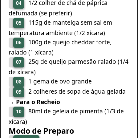
1/2 colher de chá de páprica
04
defumada (se preferir)
115g de manteiga sem sal em
05
temperatura ambiente (1/2 xícara)
100g de queijo cheddar forte,
06
ralado (1 xícara)
25g de queijo parmesão ralado (1/4
07
de xícara)
1 gema de ovo grande
08
2 colheres de sopa de água gelada
09
→ Para o Recheio
80ml de geleia de pimenta (1/3 de
10
xícara)
Modo de Preparo