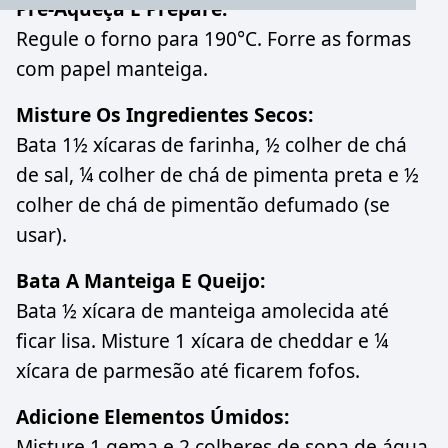
Pré-Aqueça E Prepare:
Regule o forno para 190°C. Forre as formas
com papel manteiga.
Misture Os Ingredientes Secos:
Bata 1½ xícaras de farinha, ½ colher de chá
de sal, ¼ colher de chá de pimenta preta e ½
colher de chá de pimentão defumado (se
usar).
Bata A Manteiga E Queijo:
Bata ½ xícara de manteiga amolecida até
ficar lisa. Misture 1 xícara de cheddar e ¼
xícara de parmesão até ficarem fofos.
Adicione Elementos Úmidos:
Misture 1 gema e 2 colheres de sopa de água