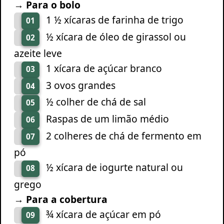
→ Para o bolo
1 ½ xícaras de farinha de trigo
01
½ xícara de óleo de girassol ou
02
azeite leve
1 xícara de açúcar branco
03
3 ovos grandes
04
½ colher de chá de sal
05
Raspas de um limão médio
06
2 colheres de chá de fermento em
07
pó
½ xícara de iogurte natural ou
08
grego
→ Para a cobertura
¾ xícara de açúcar em pó
09