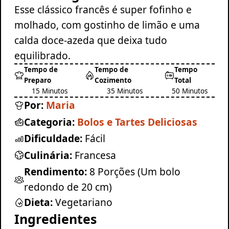
Esse clássico francês é super fofinho e
molhado, com gostinho de limão e uma
calda doce-azeda que deixa tudo
equilibrado.
Tempo de
Tempo de
Tempo
Preparo
Cozimento
Total
15 Minutos
35 Minutos
50 Minutos
Por:
Maria
Categoria:
Bolos e Tartes Deliciosas
Dificuldade:
Fácil
Culinária:
Francesa
Rendimento:
8 Porções (Um bolo
redondo de 20 cm)
Dieta:
Vegetariano
Ingredientes