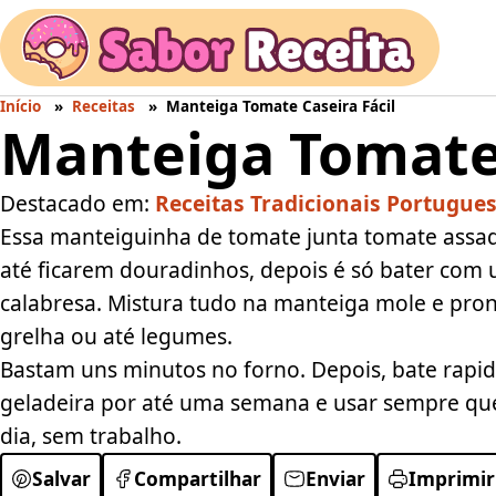
Início
Receitas
Manteiga Tomate Caseira Fácil
Manteiga Tomate 
Destacado em:
Receitas Tradicionais Portugue
Essa manteiguinha de tomate junta tomate assad
até ficarem douradinhos, depois é só bater com 
calabresa. Mistura tudo na manteiga mole e pro
grelha ou até legumes.
Bastam uns minutos no forno. Depois, bate rapi
geladeira por até uma semana e usar sempre qu
dia, sem trabalho.
Salvar
Compartilhar
Enviar
Imprimir