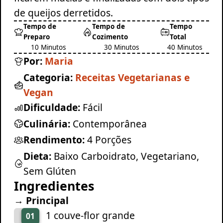
de queijos derretidos.
Tempo de
Tempo de
Tempo
Preparo
Cozimento
Total
10 Minutos
30 Minutos
40 Minutos
Por:
Maria
Categoria:
Receitas Vegetarianas e
Vegan
Dificuldade:
Fácil
Culinária:
Contemporânea
Rendimento:
4 Porções
Dieta:
Baixo Carboidrato, Vegetariano,
Sem Glúten
Ingredientes
→ Principal
1 couve-flor grande
01