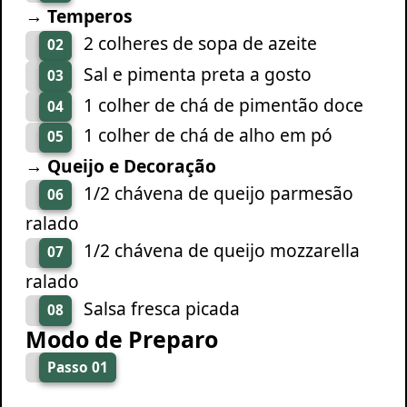
→ Temperos
2 colheres de sopa de azeite
02
Sal e pimenta preta a gosto
03
1 colher de chá de pimentão doce
04
1 colher de chá de alho em pó
05
→ Queijo e Decoração
1/2 chávena de queijo parmesão
06
ralado
1/2 chávena de queijo mozzarella
07
ralado
Salsa fresca picada
08
Modo de Preparo
Passo 01