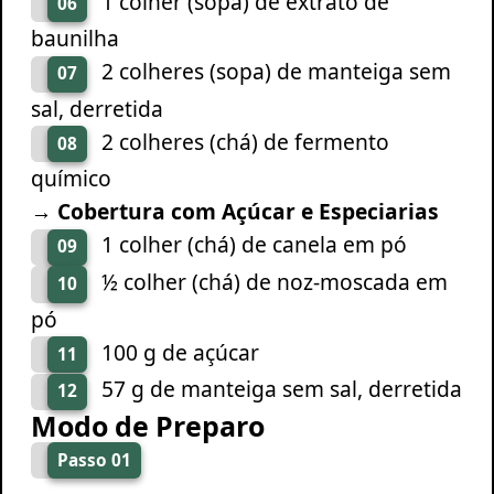
1 colher (sopa) de extrato de
06
baunilha
2 colheres (sopa) de manteiga sem
07
sal, derretida
2 colheres (chá) de fermento
08
químico
→ Cobertura com Açúcar e Especiarias
1 colher (chá) de canela em pó
09
½ colher (chá) de noz-moscada em
10
pó
100 g de açúcar
11
57 g de manteiga sem sal, derretida
12
Modo de Preparo
Passo 01