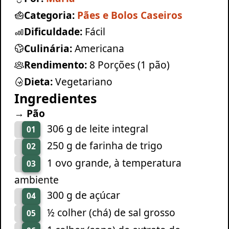
Categoria:
Pães e Bolos Caseiros
Dificuldade:
Fácil
Culinária:
Americana
Rendimento:
8 Porções (1 pão)
Dieta:
Vegetariano
Ingredientes
→ Pão
306 g de leite integral
01
250 g de farinha de trigo
02
1 ovo grande, à temperatura
03
ambiente
300 g de açúcar
04
½ colher (chá) de sal grosso
05