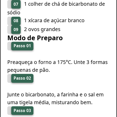
1 colher de chá de bicarbonato de
07
sódio
1 xícara de açúcar branco
08
2 ovos grandes
09
Modo de Preparo
Passo 01
Preaqueça o forno a 175°C. Unte 3 formas
pequenas de pão.
Passo 02
Junte o bicarbonato, a farinha e o sal em
uma tigela média, misturando bem.
Passo 03