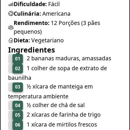
Dificuldade:
Fácil
Culinária:
Americana
Rendimento:
12 Porções (3 pães
pequenos)
Dieta:
Vegetariano
Ingredientes
2 bananas maduras, amassadas
01
1 colher de sopa de extrato de
02
baunilha
½ xícara de manteiga em
03
temperatura ambiente
½ colher de chá de sal
04
2 xícaras de farinha de trigo
05
1 xícara de mirtilos frescos
06