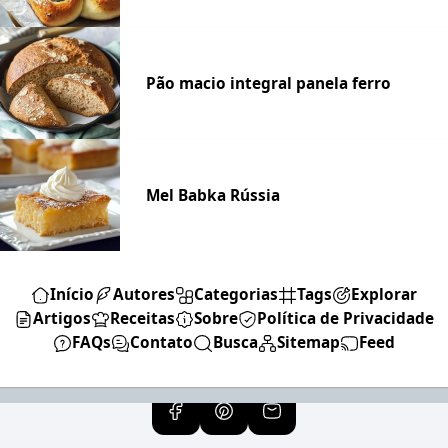
Pão macio integral panela ferro
Mel Babka Rússia
Início
Autores
Categorias
Tags
Explorar
Artigos
Receitas
Sobre
Política de Privacidade
FAQs
Contato
Busca
Sitemap
Feed