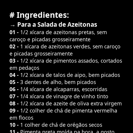
# Ingredientes:
→ Para a Salada de Azeitonas
01 -
1/2 xícara de azeitonas pretas, sem
caroço e picadas grosseiramente
02 -
1 xícara de azeitonas verdes, sem caroço
e picadas grosseiramente
03 -
1/2 xícara de pimentos assados, cortados
em pedaços
04 -
1/2 xícara de talos de aipo, bem picados
05 -
3 dentes de alho, bem picados
06 -
1/4 xícara de alcaparras, escorridas
07 -
1/4 xícara de vinagre de vinho tinto
08 -
1/2 xícara de azeite de oliva extra virgem
09 -
1/2 colher de chá de pimenta vermelha
em flocos
10 -
1 colher de chá de orégãos secos
11 -
Pimenta preta moída na hora, a gosto