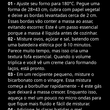
01 -
Ajuste seu forno para 180°C. Pegue uma
forma de 28×43 cm, cubra com papel vegetal
e deixe as bordas levantadas cerca de 2 cm.
Essas bordas vão conter a massa ao assar,
evitando escorrer. Este é um passo essencial
porque a massa é líquida antes de cozinhar.
02 -
Misture ovos, açúcar e sal, batendo com
uma batedeira elétrica por 8-10 minutos.
Parece muito tempo, mas isso cria uma
textura fofa essencial. Quando o volume
triplica e você vê um creme claro formando
laços, está pronto.
03 -
Em um recipiente pequeno, misture o
bicarbonato com o vinagre. Essa mistura
começa a borbulhar rapidamente – é este gás
que deixará a massa crescer. Enquanto isso,
aqueça o mel um pouco no micro-ondas para
que fique mais fluido e fácil de misturar.
04 -
Adicione às claras batidas o mel