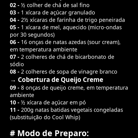
02 -
½ colher de chá de sal fino
03 -
1 xícara de açúcar granulado
04 -
2½ xícaras de farinha de trigo peneirada
05 -
1 xícara de mel, aquecido (micro-ondas
por 30 segundos)
06 -
16 onças de natas azedas (sour cream),
em temperatura ambiente
07 -
2 colheres de chá de bicarbonato de
sódio
08 -
2 colheres de sopa de vinagre branco
→ Cobertura de Queijo Creme
09 -
8 onças de queijo creme, em temperatura
ambiente
10 -
½ xícara de açúcar em pó
11 -
200g natas batidas vegetais congeladas
(substituição do Cool Whip)
# Modo de Preparo: