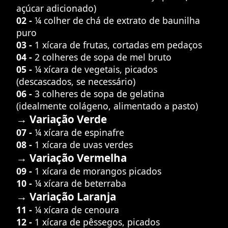
açúcar adicionado)
02 -
¼ colher de chá de extrato de baunilha
puro
03 -
1 xícara de frutas, cortadas em pedaços
04 -
2 colheres de sopa de mel bruto
05 -
¼ xícara de vegetais, picados
(descascados, se necessário)
06 -
3 colheres de sopa de gelatina
(idealmente colágeno, alimentado a pasto)
→ Variação Verde
07 -
¼ xícara de espinafre
08 -
1 xícara de uvas verdes
→ Variação Vermelha
09 -
1 xícara de morangos picados
10 -
¼ xícara de beterraba
→ Variação Laranja
11 -
¼ xícara de cenoura
12 -
1 xícara de pêssegos, picados