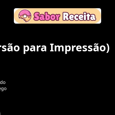
rsão para Impressão)
ido
rego
s