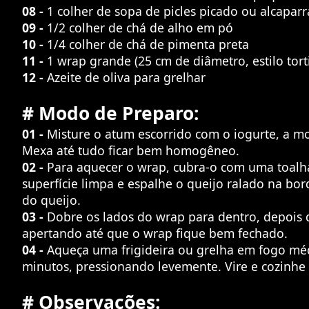
08 -
1 colher de sopa de picles picado ou alcaparr
09 -
1/2 colher de chá de alho em pó
10 -
1/4 colher de chá de pimenta preta
11 -
1 wrap grande (25 cm de diâmetro, estilo torti
12 -
Azeite de oliva para grelhar
# Modo de Preparo:
01 -
Misture o atum escorrido com o iogurte, a mo
Mexa até tudo ficar bem homogêneo.
02 -
Para aquecer o wrap, cubra-o com uma toalh
superfície limpa e espalhe o queijo ralado na bor
do queijo.
03 -
Dobre os lados do wrap para dentro, depois 
apertando até que o wrap fique bem fechado.
04 -
Aqueça uma frigideira ou grelha em fogo mé
minutos, pressionando levemente. Vire e cozinhe m
# Observações: