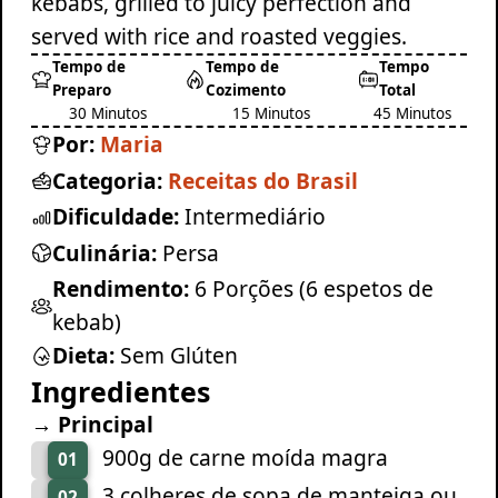
kebabs, grilled to juicy perfection and
served with rice and roasted veggies.
Tempo de
Tempo de
Tempo
Preparo
Cozimento
Total
30 Minutos
15 Minutos
45 Minutos
Por:
Maria
Categoria:
Receitas do Brasil
Dificuldade:
Intermediário
Culinária:
Persa
Rendimento:
6 Porções (6 espetos de
kebab)
Dieta:
Sem Glúten
Ingredientes
→ Principal
900g de carne moída magra
01
3 colheres de sopa de manteiga ou
02