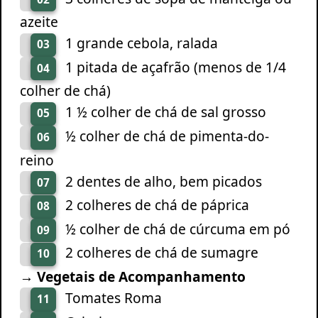
azeite
1 grande cebola, ralada
03
1 pitada de açafrão (menos de 1/4
04
colher de chá)
1 ½ colher de chá de sal grosso
05
½ colher de chá de pimenta-do-
06
reino
2 dentes de alho, bem picados
07
2 colheres de chá de páprica
08
½ colher de chá de cúrcuma em pó
09
2 colheres de chá de sumagre
10
→ Vegetais de Acompanhamento
Tomates Roma
11