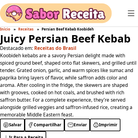
Início
Receitas
Persian Beef Kebab Koobideh
Juicy Persian Beef Kebab
Destacado em:
Receitas do Brasil
Koobideh kebabs are a savory Persian delight made with
spiced ground beef, shaped onto flat skewers, and grilled until
tender. Grated onion, garlic, and warm spices like sumac and
paprika bring layers of flavor, while saffron adds color and
aroma. After cooling in the fridge, the skewers are shaped
with grooves, cooked on hot coals, and brushed with rich
saffron butter. For a complete experience, they’re served
alongside grilled veggies and saffron-infused rice, creating a
memorable Middle Eastern feast.
Salvar
Compartilhar
Enviar
Imprimir
Ir Para a Receita