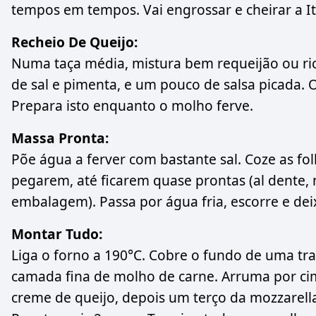
tempos em tempos. Vai engrossar e cheirar a It
Recheio De Queijo:
Numa taça média, mistura bem requeijão ou ric
de sal e pimenta, e um pouco de salsa picada. O
Prepara isto enquanto o molho ferve.
Massa Pronta:
Põe água a ferver com bastante sal. Coze as fo
pegarem, até ficarem quase prontas (al dente
embalagem). Passa por água fria, escorre e de
Montar Tudo:
Liga o forno a 190°C. Cobre o fundo de uma t
camada fina de molho de carne. Arruma por ci
creme de queijo, depois um terço da mozzarel