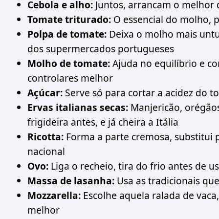
Cebola e alho:
Juntos, arrancam o melhor 
Tomate triturado:
O essencial do molho, pr
Polpa de tomate:
Deixa o molho mais untu
dos supermercados portugueses
Molho de tomate:
Ajuda no equilíbrio e co
controlares melhor
Açúcar:
Serve só para cortar a acidez do t
Ervas italianas secas:
Manjericão, orégão
frigideira antes, e já cheira a Itália
Ricotta:
Forma a parte cremosa, substitui p
nacional
Ovo:
Liga o recheio, tira do frio antes de u
Massa de lasanha:
Usa as tradicionais que
Mozzarella:
Escolhe aquela ralada de vaca,
melhor