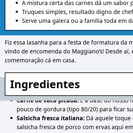
A mistura certa das carnes dá um sabor
Truques simples, resultado digno de ch
Serve uma galera ou a família toda em da
Fiz essa lasanha para a festa de formatura da
vindo de encomenda do Maggiano’s! Desde aí, é
comemoração cá em casa.
Ingredientes
Carne de vaca picada:
É a base do nosso 
pouco de gordura (tipo 80/20) para ficar s
Salsicha fresca italiana:
Dá aquele toque e
salsicha fresca de porco com ervas aqui e