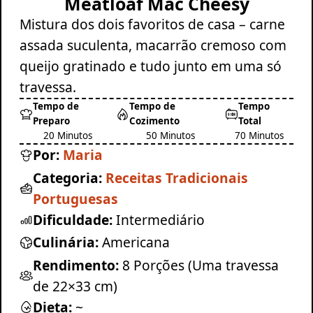
Meatloaf Mac Cheesy
Mistura dos dois favoritos de casa – carne
assada suculenta, macarrão cremoso com
queijo gratinado e tudo junto em uma só
travessa.
Tempo de
Tempo de
Tempo
Preparo
Cozimento
Total
20 Minutos
50 Minutos
70 Minutos
Por:
Maria
Categoria:
Receitas Tradicionais
Portuguesas
Dificuldade:
Intermediário
Culinária:
Americana
Rendimento:
8 Porções (Uma travessa
de 22×33 cm)
Dieta:
~