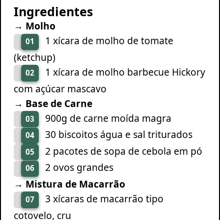
Ingredientes
→ Molho
1 xícara de molho de tomate
01
(ketchup)
1 xícara de molho barbecue Hickory
02
com açúcar mascavo
→ Base de Carne
900g de carne moída magra
03
30 biscoitos água e sal triturados
04
2 pacotes de sopa de cebola em pó
05
2 ovos grandes
06
→ Mistura de Macarrão
3 xícaras de macarrão tipo
07
cotovelo, cru