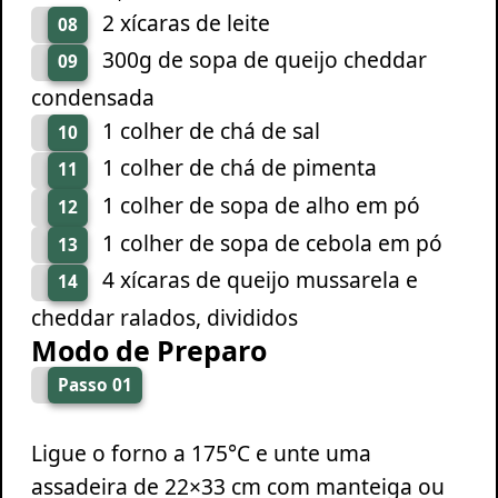
2 xícaras de leite
08
300g de sopa de queijo cheddar
09
condensada
1 colher de chá de sal
10
1 colher de chá de pimenta
11
1 colher de sopa de alho em pó
12
1 colher de sopa de cebola em pó
13
4 xícaras de queijo mussarela e
14
cheddar ralados, divididos
Modo de Preparo
Passo 01
Ligue o forno a 175°C e unte uma
assadeira de 22×33 cm com manteiga ou